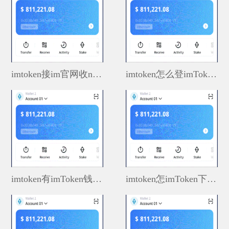
imtoken接im官网收nft吗
imtoken怎么登imToken录和退出
imtoken有imToken钱包下载私钥吗
imtoken怎imToken下载么念